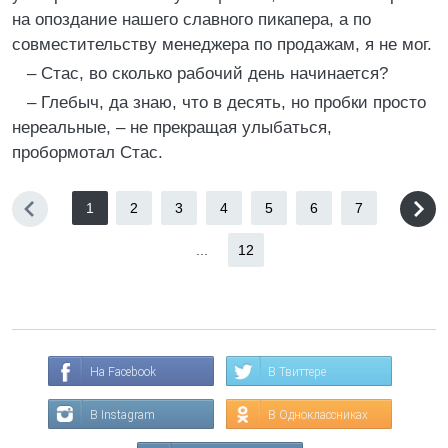
на опоздание нашего славного пикапера, а по
совместительству менеджера по продажам, я не мог.
– Стас, во сколько рабочий день начинается?
– Глебыч, да знаю, что в десять, но пробки просто
нереальные, – не прекращая улыбаться,
пробормотал Стас.
1
2
3
4
5
6
7
...
12
На Facebook
В Твиттере
В Instagram
В Одноклассниках