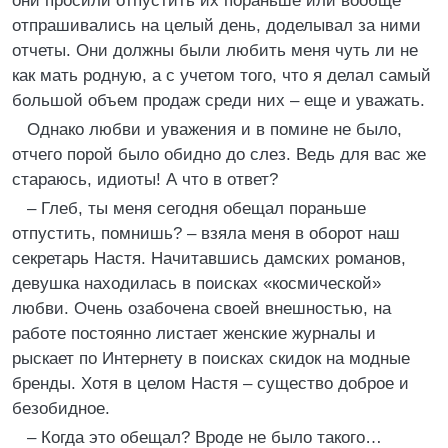
они просили отпустить их пораньше или вообще
отпрашивались на целый день, доделывал за ними
отчеты. Они должны были любить меня чуть ли не
как мать родную, а с учетом того, что я делал самый
большой объем продаж среди них – еще и уважать.
Однако любви и уважения и в помине не было,
отчего порой было обидно до слез. Ведь для вас же
стараюсь, идиоты! А что в ответ?
– Глеб, ты меня сегодня обещал пораньше
отпустить, помнишь? – взяла меня в оборот наш
секретарь Настя. Начитавшись дамских романов,
девушка находилась в поисках «космической»
любви. Очень озабочена своей внешностью, на
работе постоянно листает женские журналы и
рыскает по Интернету в поисках скидок на модные
бренды. Хотя в целом Настя – существо доброе и
безобидное.
– Когда это обещал? Вроде не было такого…