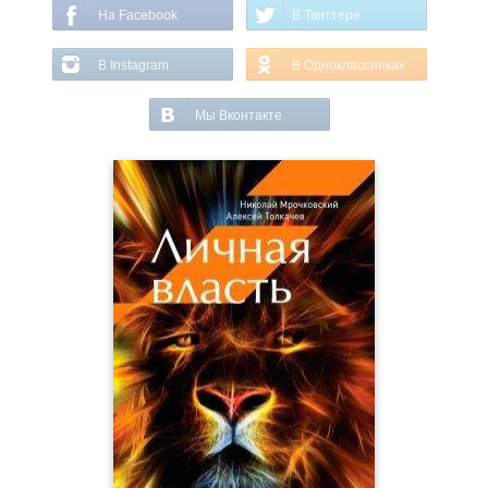
На Facebook
В Твиттере
В Instagram
В Одноклассниках
Мы Вконтакте