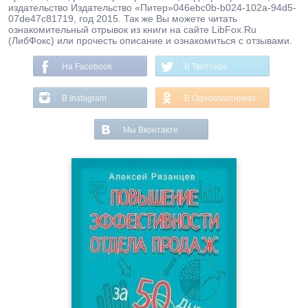
издательство Издательство «Питер»046ebc0b-b024-102a-94d5-
07de47c81719, год 2015. Так же Вы можете читать
ознакомительный отрывок из книги на сайте LibFox.Ru
(ЛибФокс) или прочесть описание и ознакомиться с отзывами.
На Facebook
В Твиттере
В Instagram
В Одноклассниках
Мы Вконтакте