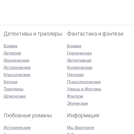
Детективы и триллеры
Фантастика и фэнтези
Боевик
Боевая
Детектив
Героическая
Иронические
Детективная
Исторические
Космическая
Классические
Научная
Крутые
Психологическая
Триллеры
Ужасы и Мистика
Шпионские
Фэнтези
Эпическая
Любовные романы
Информация
Исторические
Мы Вконтакте