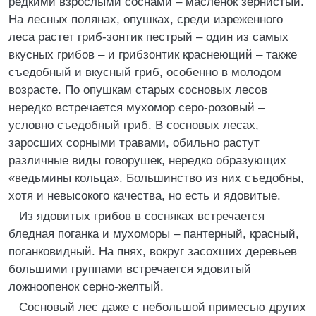
редкими взрослыми соснами – масленок зернистый.
На лесных полянах, опушках, среди изреженного
леса растет гриб-зонтик пестрый – один из самых
вкусных грибов – и грибзонтик краснеющий – также
съедобный и вкусный гриб, особенно в молодом
возрасте. По опушкам старых сосновых лесов
нередко встречается мухомор серо-розовый –
условно съедобный гриб. В сосновых лесах,
заросших сорными травами, обильно растут
различные виды говорушек, нередко образующих
«ведьмины кольца». Большинство из них съедобны,
хотя и невысокого качества, но есть и ядовитые.
Из ядовитых грибов в сосняках встречается
бледная поганка и мухоморы – пантерный, красный,
поганковидный. На пнях, вокруг засохших деревьев
большими группами встречается ядовитый
ложноопенок серно-желтый.
Сосновый лес даже с небольшой примесью других