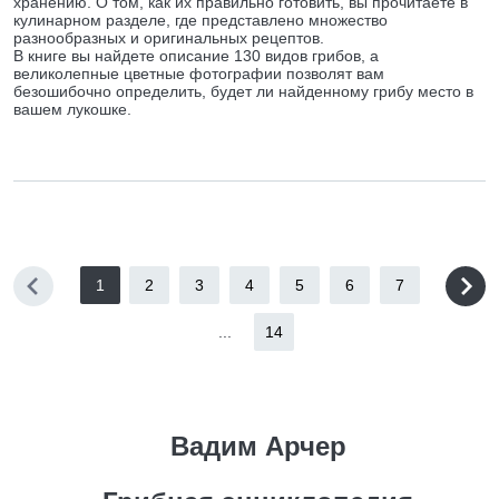
хранению. О том, как их правильно готовить, вы прочитаете в
кулинарном разделе, где представлено множество
разнообразных и оригинальных рецептов.
В книге вы найдете описание 130 видов грибов, а
великолепные цветные фотографии позволят вам
безошибочно определить, будет ли найденному грибу место в
вашем лукошке.
1
2
3
4
5
6
7
...
14
Вадим Арчер