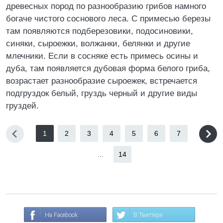
древесных пород по разнообразию грибов намного
богаче чистого соснового леса. С примесью березы
там появляются подберезовики, подосиновики,
синяки, сыроежки, волжанки, белянки и другие
млечники. Если в сосняке есть примесь осины и
дуба, там появляется дубовая форма белого гриба,
возрастает разнообразие сыроежек, встречается
подгруздок белый, груздь черный и другие виды
груздей.
1
2
3
4
5
6
7
...
14
На Facebook
В Твиттере