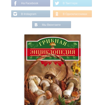
На Facebook
В Твиттере
В Instagram
В Одноклассниках
Мы Вконтакте