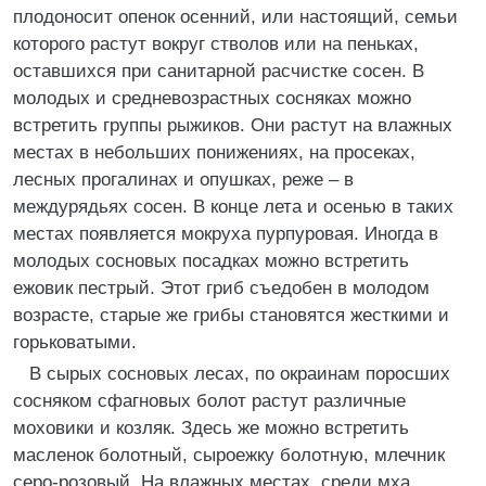
плодоносит опенок осенний, или настоящий, семьи
которого растут вокруг стволов или на пеньках,
оставшихся при санитарной расчистке сосен. В
молодых и средневозрастных сосняках можно
встретить группы рыжиков. Они растут на влажных
местах в небольших понижениях, на просеках,
лесных прогалинах и опушках, реже – в
междурядьях сосен. В конце лета и осенью в таких
местах появляется мокруха пурпуровая. Иногда в
молодых сосновых посадках можно встретить
ежовик пестрый. Этот гриб съедобен в молодом
возрасте, старые же грибы становятся жесткими и
горьковатыми.
В сырых сосновых лесах, по окраинам поросших
сосняком сфагновых болот растут различные
моховики и козляк. Здесь же можно встретить
масленок болотный, сыроежку болотную, млечник
серо-розовый. На влажных местах, среди мха