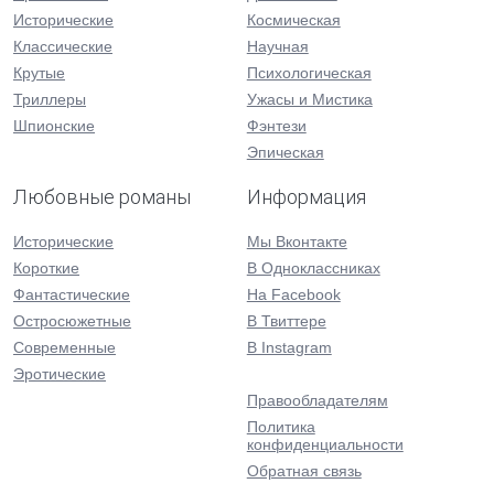
Исторические
Космическая
Классические
Научная
Крутые
Психологическая
Триллеры
Ужасы и Мистика
Шпионские
Фэнтези
Эпическая
Любовные романы
Информация
Исторические
Мы Вконтакте
Короткие
В Одноклассниках
Фантастические
На Facebook
Остросюжетные
В Твиттере
Современные
В Instagram
Эротические
Правообладателям
Политика
конфиденциальности
Обратная связь