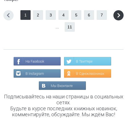
1
2
3
4
5
6
7
...
11
На Facebook
В Твиттере
В Instagram
В Одноклассниках
Мы Вконтакте
Подписывайтесь на наши страницы в социальных
сетях.
Будьте в курсе последних книжных новинок,
комментируйте, обсуждайте. Мы ждём Вас!