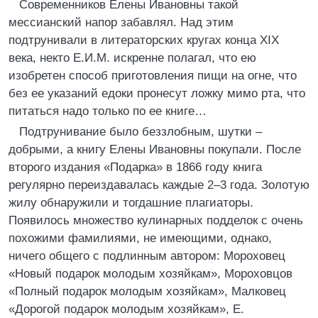
Современников Елены Ивановны такой
мессианский напор забавлял. Над этим
подтрунивали в литераторских кругах конца XIX
века, некто Е.И.М. искренне полагал, что ею
изобретен способ приготовления пищи на огне, что
без ее указаний едоки пронесут ложку мимо рта, что
питаться надо только по ее книге…
Подтрунивание было беззлобным, шутки –
добрыми, а книгу Елены Ивановны покупали. После
второго издания «Подарка» в 1866 году книга
регулярно переиздавалась каждые 2–3 года. Золотую
жилу обнаружили и тогдашние плагиаторы.
Появилось множество кулинарных подделок с очень
похожими фамилиями, не имеющими, однако,
ничего общего с подлинным автором: Мороховец
«Новый подарок молодым хозяйкам», Мороховцов
«Полный подарок молодым хозяйкам», Малковец
«Дорогой подарок молодым хозяйкам», Е.