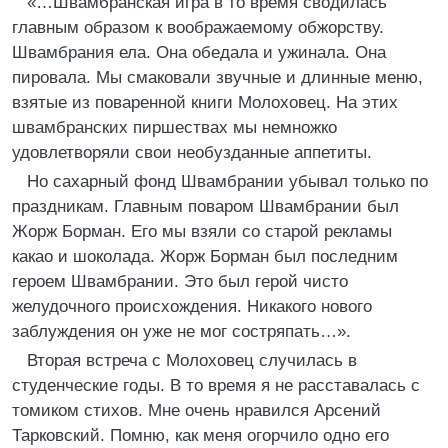
«…Швамбранская игра в то время сводилась
главным образом к воображаемому обжорству.
Швамбрания ела. Она обедала и ужинала. Она
пировала. Мы смаковали звучные и длинные меню,
взятые из поваренной книги Молоховец. На этих
швамбранских пиршествах мы немножко
удовлетворяли свои необузданные аппетиты.
Но сахарный фонд Швамбрании убывал только по
праздникам. Главным поваром Швамбрании был
Жорж Борман. Его мы взяли со старой рекламы
какао и шоколада. Жорж Борман был последним
героем Швамбрании. Это был герой чисто
желудочного происхождения. Никакого нового
заблуждения он уже не мог состряпать…».
Вторая встреча с Молоховец случилась в
студенческие годы. В то время я не расставалась с
томиком стихов. Мне очень нравился Арсений
Тарковский. Помню, как меня огорчило одно его