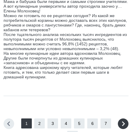
Мама и бабушка были первыми и самыми строгими учителями.
А вот кулинарные университеты автор проходила заочно у…
Елены Молоховец!
Можно ли готовить по ее рецептам сегодня? Из какой же
потребительской корзины можно доставать всех этих каплунов,
рябчиков и омаров с лангустинами? Где, наконец, брать диких
кабанов или тетеревов?
После тщательного анализа нескольких тысяч ингредиентов из
полутора тысяч рецептов от Молоховец выяснилось, что
выполнимыми можно считать 96,8% (1452) рецептов,
невыполнимыми или условно невыполнимыми – 3,2% (48).
На многие кулинарные идеи автора вдохновила Молоховец.
Другие были почерпнуты из домашних кулинарных
«запасников» и объединены с ее идеями.
Книга адресована широкому кругу читателей, которые любят
готовить, и тем, кто только делает свои первые шаги в
домашней кулинарии.
1
2
3
4
5
6
7