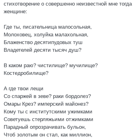
стихотворение о совершенно неизвестной мне тогда
женщине:
Где ты, писательница малосольная,
Молоховец, холуйка малахольная,
Блаженство десятипудовых туш
Владетелей десяти тысяч душ?
В каком раю? чистилище? мучилище?
Костедробилище?
А где твои лещи
Со спаржей в зеве? раки бордолез?
Омары Крез? имперский майонез?
Кому ты с институтскими ужимками
Советуешь стерляжьими отжимками
Парадный опрозрачивать бульон,
Чтоб золотым он стал, как миллион,