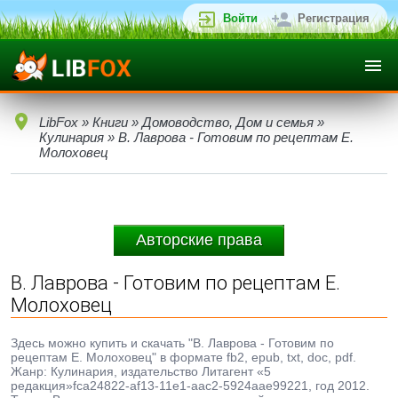
Войти
Регистрация
LibFox
»
Книги
»
Домоводство, Дом и семья
»
Кулинария
» В. Лаврова - Готовим по рецептам Е.
Молоховец
Авторские права
В. Лаврова - Готовим по рецептам Е.
Молоховец
Здесь можно купить и скачать "В. Лаврова - Готовим по
рецептам Е. Молоховец" в формате fb2, epub, txt, doc, pdf.
Жанр: Кулинария, издательство Литагент «5
редакция»fca24822-af13-11e1-aac2-5924aae99221, год 2012.