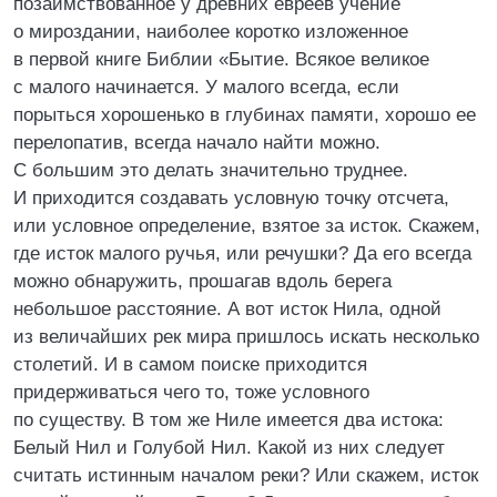
позаимствованное у древних евреев учение
о мироздании, наиболее коротко изложенное
в первой книге Библии «Бытие. Всякое великое
с малого начинается. У малого всегда, если
порыться хорошенько в глубинах памяти, хорошо ее
перелопатив, всегда начало найти можно.
С большим это делать значительно труднее.
И приходится создавать условную точку отсчета,
или условное определение, взятое за исток. Скажем,
где исток малого ручья, или речушки? Да его всегда
можно обнаружить, прошагав вдоль берега
небольшое расстояние. А вот исток Нила, одной
из величайших рек мира пришлось искать несколько
столетий. И в самом поиске приходится
придерживаться чего то, тоже условного
по существу. В том же Ниле имеется два истока:
Белый Нил и Голубой Нил. Какой из них следует
считать истинным началом реки? Или скажем, исток