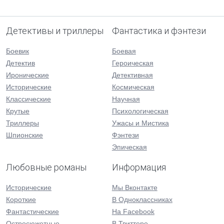
Детективы и триллеры
Фантастика и фэнтези
Боевик
Боевая
Детектив
Героическая
Иронические
Детективная
Исторические
Космическая
Классические
Научная
Крутые
Психологическая
Триллеры
Ужасы и Мистика
Шпионские
Фэнтези
Эпическая
Любовные романы
Информация
Исторические
Мы Вконтакте
Короткие
В Одноклассниках
Фантастические
На Facebook
Остросюжетные
В Твиттере