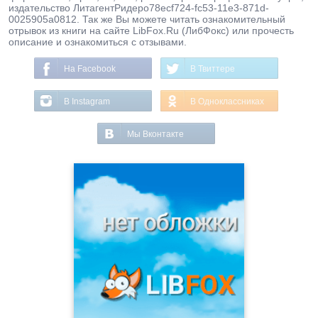
издательство ЛитагентРидеро78ecf724-fc53-11e3-871d-
0025905a0812. Так же Вы можете читать ознакомительный
отрывок из книги на сайте LibFox.Ru (ЛибФокс) или прочесть
описание и ознакомиться с отзывами.
На Facebook
В Твиттере
В Instagram
В Одноклассниках
Мы Вконтакте