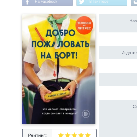
На Facebook
В Твиттере
Наз
Издател
Ск
Рейтинг: