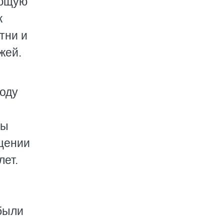
ающую
к
тни и
жей.
году
ны
бщении
лет.
были