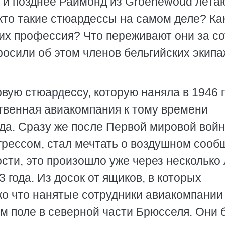
а и позднее Раймонд из Groenewoud лет
 кто такие стюардессы на самом деле? Ка
их профессия? Что переживают они за со
осили об этом членов бельгийских экипа
вую стюардессу, которую наняла в 1946 
ственная авиакомпания к тому времени
ода. Сразу же после Первой мировой вой
грессом, стал мечтать о воздушном соо
ости, это произошло уже через несколько 
 года. Из досок от ящиков, в которых
ко что нанятые сотрудники авиакомпании
ом поле в северной части Брюсселя. Они 