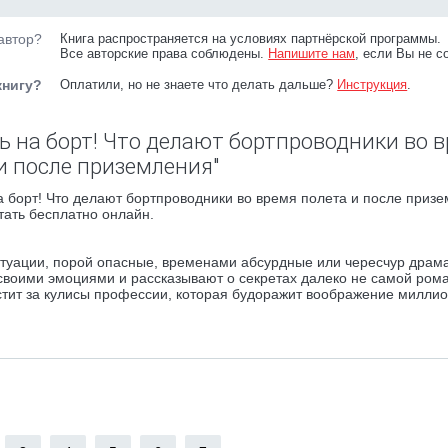
автор?
Книга распространяется на условиях партнёрской программы.
Все авторские права соблюдены.
Напишите нам
, если Вы не с
книгу?
Оплатили, но не знаете что делать дальше?
Инструкция
.
ь на борт! Что делают бортпроводники во 
и после приземления"
 борт! Что делают бортпроводники во время полета и после приз
тать бесплатно онлайн.
итуации, порой опасные, временами абсурдные или чересчур драм
 своими эмоциями и рассказывают о секретах далеко не самой ром
устит за кулисы профессии, которая будоражит воображение миллио