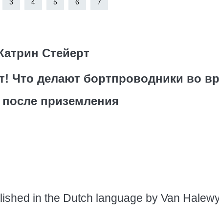
3
4
5
6
7
Катрин Стейерт
т! Что делают бортпроводники во в
и после приземления
blished in the Dutch language by Van Halew