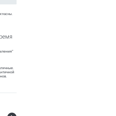
огласны.
время
емления"
атичные.
античной
нов.