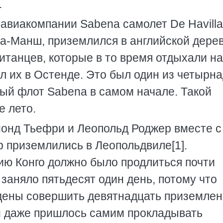
.
авиакомпании Sabena самолет De Havill
Ла-Манш, приземлился в английской дере
итанцев, которые в то время отдыхали на
л их в Остенде. Это был один из четырн
ый флот Sabena в самом начале. Такой
е лето.
монд Тьефри и Леопольд Роджер вместе с
приземлились в Леопольдвиле[1].
ию Конго должно было продлиться почти
 заняло пятьдесят один день, потому что
дены совершить девятнадцать приземлен
м даже пришлось самим прокладывать