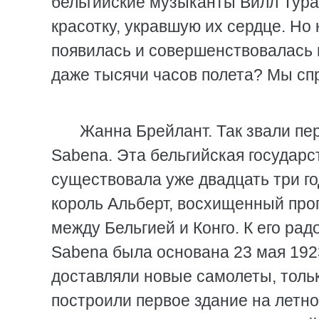
бельгийские музыканты Вилл Тур
красотку, укравшую их сердце. Но
появилась и совершенствовалась 
даже тысячи часов полета? Мы спр
Жанна Брейлант. Так звали пер
Sabena. Эта бельгийская государ
существовала уже двадцать три г
король Альберт, восхищенный про
между Бельгией и Конго. К его рад
Sabena была основана 23 мая 1923
доставляли новые самолеты, толь
построили первое здание на летн