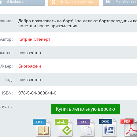
В Instagram
В Одноклассниках
Мы Вконтак
вание:
Добро пожаловать на борт! Что делают бортпроводники в
полета и после приземления
Автор:
Катрин Стейерт
ьство:
неизвестно
Жанр:
Биографии
Год:
неизвестен
ISBN:
978-5-04-089044-6
ачать:
Купить легальную версию