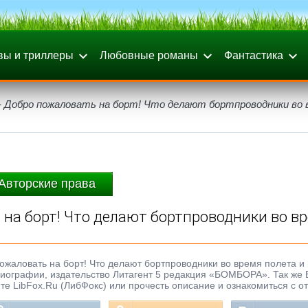
вы и триллеры
Любовные романы
Фантастика
 Добро пожаловать на борт! Что делают бортпроводники во 
Авторские права
 на борт! Что делают бортпроводники во в
пожаловать на борт! Что делают бортпроводники во время полета и
: Биографии, издательство Литагент 5 редакция «БОМБОРА». Так же
те LibFox.Ru (ЛибФокс) или прочесть описание и ознакомиться с о