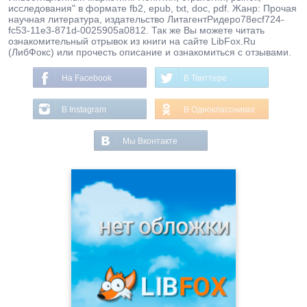
исследования" в формате fb2, epub, txt, doc, pdf. Жанр: Прочая
научная литература, издательство ЛитагентРидеро78ecf724-
fc53-11e3-871d-0025905a0812. Так же Вы можете читать
ознакомительный отрывок из книги на сайте LibFox.Ru
(ЛибФокс) или прочесть описание и ознакомиться с отзывами.
На Facebook
В Твиттере
В Instagram
В Одноклассниках
Мы Вконтакте