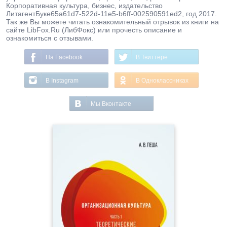
Корпоративная культура, бизнес, издательство
ЛитагентБукe65a61d7-522d-11e5-b6ff-002590591ed2, год 2017.
Так же Вы можете читать ознакомительный отрывок из книги на
сайте LibFox.Ru (ЛибФокс) или прочесть описание и
ознакомиться с отзывами.
На Facebook
В Твиттере
В Instagram
В Одноклассниках
Мы Вконтакте