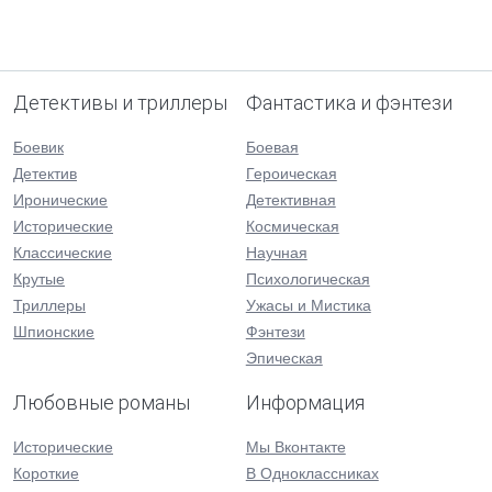
Детективы и триллеры
Фантастика и фэнтези
Боевик
Боевая
Детектив
Героическая
Иронические
Детективная
Исторические
Космическая
Классические
Научная
Крутые
Психологическая
Триллеры
Ужасы и Мистика
Шпионские
Фэнтези
Эпическая
Любовные романы
Информация
Исторические
Мы Вконтакте
Короткие
В Одноклассниках