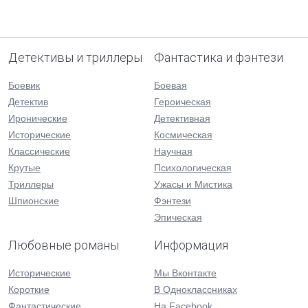
Детективы и триллеры
Фантастика и фэнтези
Боевик
Боевая
Детектив
Героическая
Иронические
Детективная
Исторические
Космическая
Классические
Научная
Крутые
Психологическая
Триллеры
Ужасы и Мистика
Шпионские
Фэнтези
Эпическая
Любовные романы
Информация
Исторические
Мы Вконтакте
Короткие
В Одноклассниках
Фантастические
На Facebook