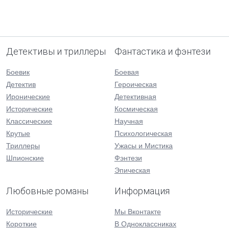
Детективы и триллеры
Фантастика и фэнтези
Боевик
Боевая
Детектив
Героическая
Иронические
Детективная
Исторические
Космическая
Классические
Научная
Крутые
Психологическая
Триллеры
Ужасы и Мистика
Шпионские
Фэнтези
Эпическая
Любовные романы
Информация
Исторические
Мы Вконтакте
Короткие
В Одноклассниках