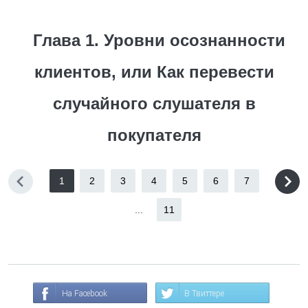
Глава 1. Уровни осознанности
клиентов, или Как перевести
случайного слушателя в
покупателя
1
2
3
4
5
6
7
...
11
На Facebook
В Твиттере